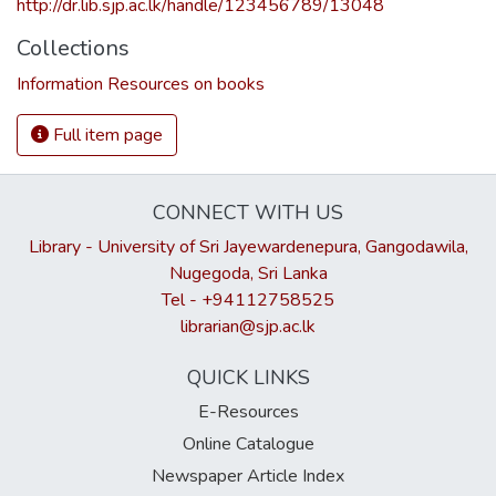
http://dr.lib.sjp.ac.lk/handle/123456789/13048
Collections
Information Resources on books
Full item page
CONNECT WITH US
Library - University of Sri Jayewardenepura, Gangodawila,
Nugegoda, Sri Lanka
Tel - +94112758525
librarian@sjp.ac.lk
QUICK LINKS
E-Resources
Online Catalogue
Newspaper Article Index